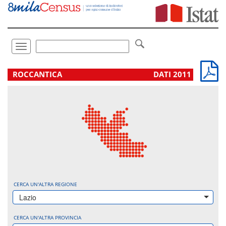
Vai
direttamente
a:
Contenuto
Ricerca
Toggle
navigation
.
ROCCANTICA
DATI 2011
CERCA UN'ALTRA REGIONE
Lazio
CERCA UN'ALTRA PROVINCIA