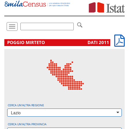
Vai
direttamente
a:
Contenuto
Ricerca
Toggle
navigation
.
POGGIO MIRTETO
DATI 2011
CERCA UN'ALTRA REGIONE
Lazio
CERCA UN'ALTRA PROVINCIA