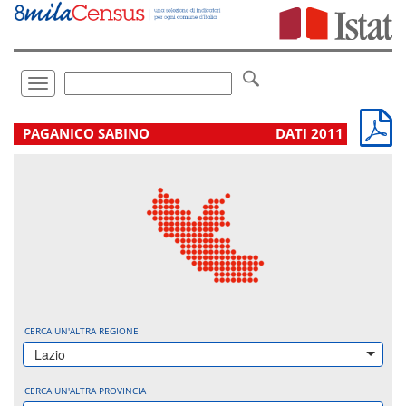
Vai
direttamente
a:
Contenuto
Ricerca
Toggle
navigation
.
PAGANICO SABINO
DATI 2011
CERCA UN'ALTRA REGIONE
Lazio
CERCA UN'ALTRA PROVINCIA