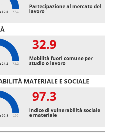
6
Partecipazione al mercato del
lavoro
a 50.8
77.1
TÀ
32.9
9
Mobilità fuori comune per
studio o lavoro
a 24.2
73.2
BILITÀ MATERIALE E SOCIALE
97.3
3
Indice di vulnerabilità sociale
e materiale
a 99.3
109