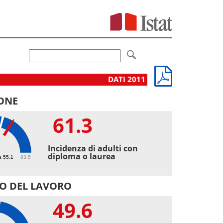
DATI 2011
ONE
61.3
3
Incidenza di adulti con
diploma o laurea
a 55.1
83.5
O DEL LAVORO
49.6