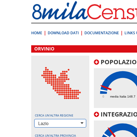
Vai
direttamente
a:
Contenuto
Ricerca
HOME
DOWNLOAD DATI
DOCUMENTAZIONE
LINKS 
.
ORVINIO
POPOLAZIO
327.9
0
media Italia 148.7
INTEGRAZIO
CERCA UN'ALTRA REGIONE
Lazio
CERCA UN'ALTRA PROVINCIA