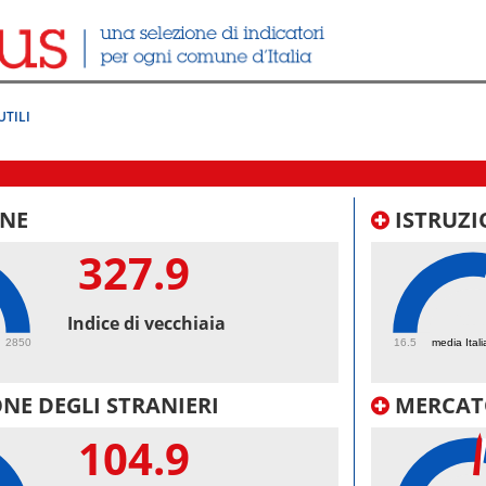
UTILI
NE
ISTRUZI
327.9
61.
Indice di vecchiaia
2850
16.5
media Itali
NE DEGLI STRANIERI
MERCAT
104.9