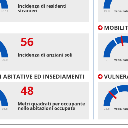
49.
Incidenza di residenti
stranieri
367.1
19.3
media Itali
MOBILI
56
32.
Incidenza di anziani soli
90.9
0
media Itali
 ABITATIVE ED INSEDIAMENTI
VULNERA
48
97.
Metri quadrati per occupante
nelle abitazioni occupate
85.6
93.6
media Itali