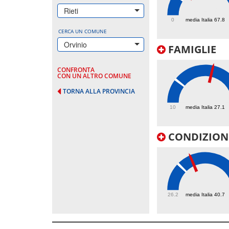
104.9
Rieti
0
media Italia 67.8
CERCA UN COMUNE
Orvinio
FAMIGLIE
CONFRONTA
CON UN ALTRO COMUNE
TORNA ALLA PROVINCIA
56
10
media Italia 27.1
CONDIZIONI
48
26.2
media Italia 40.7