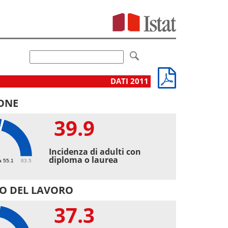
DATI 2011
ONE
39.9
9
Incidenza di adulti con
diploma o laurea
a 55.1
83.5
O DEL LAVORO
37.3