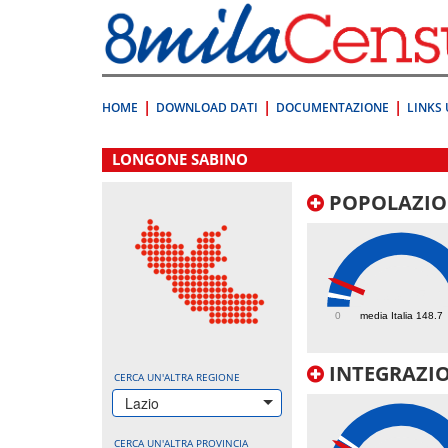
Vai
direttamente
a:
Contenuto
Ricerca
HOME
DOWNLOAD DATI
DOCUMENTAZIONE
LINKS 
.
LONGONE SABINO
POPOLAZIO
338.5
0
media Italia 148.7
INTEGRAZIO
CERCA UN'ALTRA REGIONE
Lazio
CERCA UN'ALTRA PROVINCIA