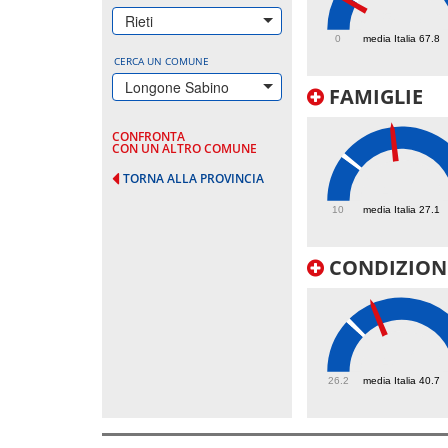
58.3
Rieti
0
media Italia 67.8
CERCA UN COMUNE
Longone Sabino
FAMIGLIE
CONFRONTA
CON UN ALTRO COMUNE
TORNA ALLA PROVINCIA
47.2
10
media Italia 27.1
CONDIZIONI
48.2
26.2
media Italia 40.7