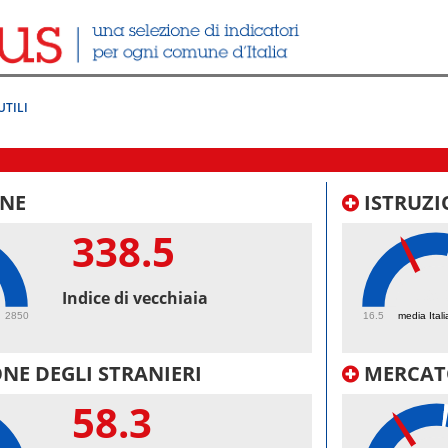
UTILI
NE
ISTRUZI
338.5
39.
Indice di vecchiaia
2850
16.5
media Itali
NE DEGLI STRANIERI
MERCAT
58.3