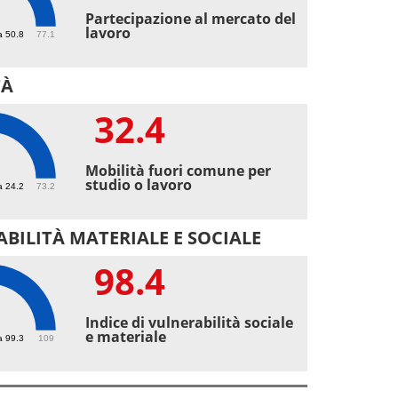
3
Partecipazione al mercato del
lavoro
a 50.8
77.1
TÀ
32.4
4
Mobilità fuori comune per
studio o lavoro
a 24.2
73.2
BILITÀ MATERIALE E SOCIALE
98.4
4
Indice di vulnerabilità sociale
e materiale
a 99.3
109