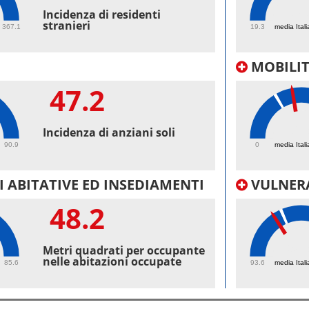
37.
Incidenza di residenti
stranieri
367.1
19.3
media Itali
MOBILI
47.2
32.
Incidenza di anziani soli
90.9
0
media Itali
 ABITATIVE ED INSEDIAMENTI
VULNERA
48.2
98.
Metri quadrati per occupante
nelle abitazioni occupate
85.6
93.6
media Itali