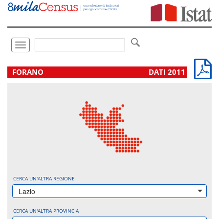
Vai
direttamente
a:
Contenuto
Ricerca
Toggle
navigation
.
FORANO
DATI 2011
CERCA UN'ALTRA REGIONE
Lazio
CERCA UN'ALTRA PROVINCIA