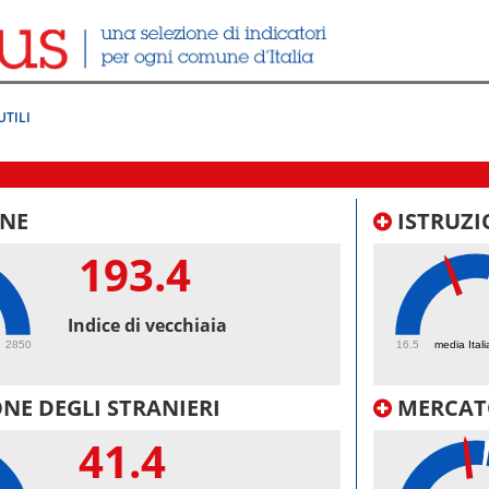
UTILI
NE
ISTRUZI
193.4
41.
Indice di vecchiaia
2850
16.5
media Itali
NE DEGLI STRANIERI
MERCAT
41.4