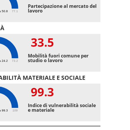
7
Partecipazione al mercato del
lavoro
a 50.8
77.1
TÀ
33.5
5
Mobilità fuori comune per
studio o lavoro
a 24.2
73.2
BILITÀ MATERIALE E SOCIALE
99.3
3
Indice di vulnerabilità sociale
e materiale
a 99.3
109