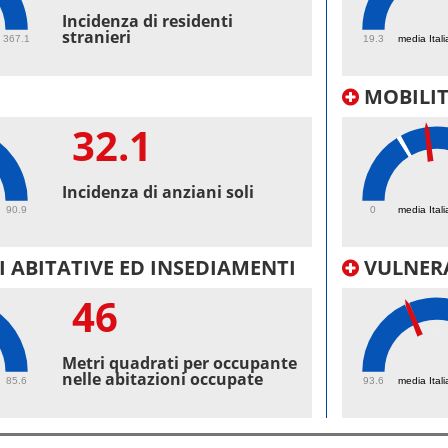
45.
Incidenza di residenti
stranieri
367.1
19.3
media Itali
MOBILI
32.1
33.
Incidenza di anziani soli
90.9
0
media Itali
 ABITATIVE ED INSEDIAMENTI
VULNERA
46
99.
Metri quadrati per occupante
nelle abitazioni occupate
85.6
93.6
media Itali