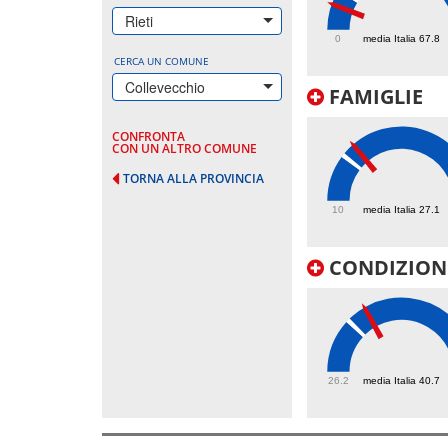
41.4
Rieti
0
media Italia 67.8
CERCA UN COMUNE
Collevecchio
FAMIGLIE
CONFRONTA
CON UN ALTRO COMUNE
TORNA ALLA PROVINCIA
32.1
10
media Italia 27.1
CONDIZIONI
46
26.2
media Italia 40.7