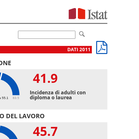
DATI 2011
ONE
41.9
9
Incidenza di adulti con
diploma o laurea
a 55.1
83.5
O DEL LAVORO
45.7