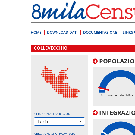
Vai
direttamente
a:
Contenuto
Ricerca
HOME
DOWNLOAD DATI
DOCUMENTAZIONE
LINKS 
.
COLLEVECCHIO
POPOLAZIO
193.4
0
media Italia 148.7
INTEGRAZIO
CERCA UN'ALTRA REGIONE
Lazio
CERCA UN'ALTRA PROVINCIA