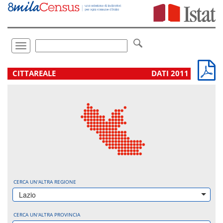
Vai
direttamente
a:
Contenuto
Ricerca
Toggle
navigation
.
CITTAREALE
DATI 2011
CERCA UN'ALTRA REGIONE
Lazio
CERCA UN'ALTRA PROVINCIA