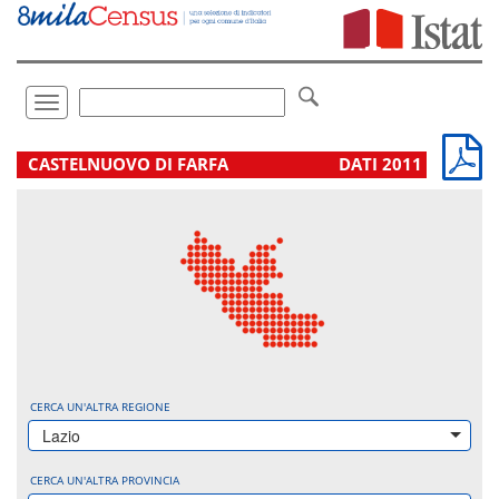
Vai
direttamente
a:
Contenuto
Ricerca
Toggle
navigation
.
CASTELNUOVO DI FARFA
DATI 2011
CERCA UN'ALTRA REGIONE
Lazio
CERCA UN'ALTRA PROVINCIA