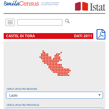
Vai
direttamente
a:
Contenuto
Ricerca
Toggle
navigation
.
CASTEL DI TORA
DATI 2011
CERCA UN'ALTRA REGIONE
Lazio
CERCA UN'ALTRA PROVINCIA