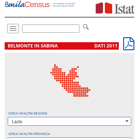
Vai
direttamente
a:
Contenuto
Ricerca
Toggle
navigation
.
BELMONTE IN SABINA
DATI 2011
CERCA UN'ALTRA REGIONE
Lazio
CERCA UN'ALTRA PROVINCIA