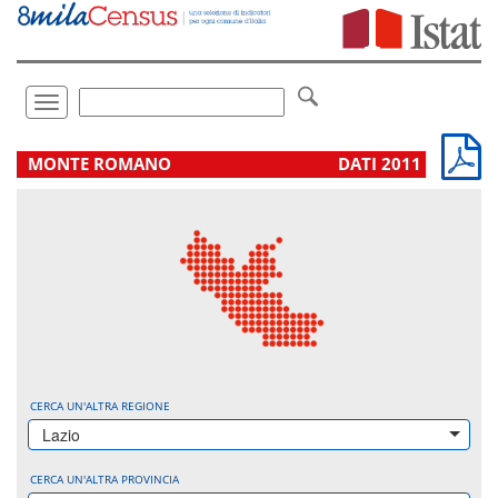
Vai
direttamente
a:
Contenuto
Ricerca
Toggle
navigation
.
MONTE ROMANO
DATI 2011
CERCA UN'ALTRA REGIONE
Lazio
CERCA UN'ALTRA PROVINCIA