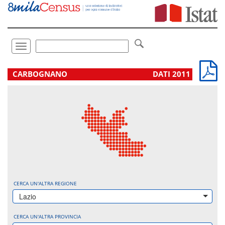
Vai
direttamente
a:
Contenuto
Ricerca
Toggle
navigation
.
CARBOGNANO
DATI 2011
CERCA UN'ALTRA REGIONE
Lazio
CERCA UN'ALTRA PROVINCIA