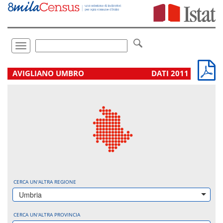
Vai
direttamente
a:
Contenuto
Ricerca
Toggle
navigation
.
AVIGLIANO UMBRO
DATI 2011
CERCA UN'ALTRA REGIONE
Umbria
CERCA UN'ALTRA PROVINCIA