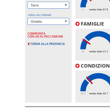
85.8
Terni
0
media Italia 67.8
CERCA UN COMUNE
Orvieto
FAMIGLIE
CONFRONTA
CON UN ALTRO COMUNE
TORNA ALLA PROVINCIA
24.7
10
media Italia 27.1
CONDIZIONI
43
26.2
media Italia 40.7