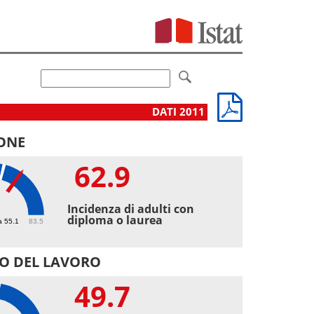
DATI 2011
ONE
62.9
9
Incidenza di adulti con
diploma o laurea
a 55.1
83.5
O DEL LAVORO
49.7