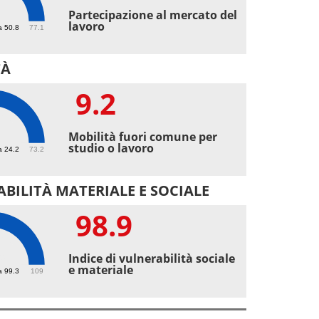
7
Partecipazione al mercato del
lavoro
a 50.8
77.1
TÀ
9.2
2
Mobilità fuori comune per
studio o lavoro
a 24.2
73.2
BILITÀ MATERIALE E SOCIALE
98.9
9
Indice di vulnerabilità sociale
e materiale
a 99.3
109