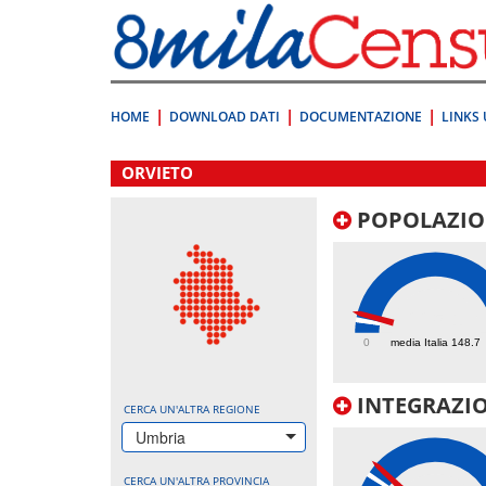
Vai
direttamente
a:
Contenuto
Ricerca
HOME
DOWNLOAD DATI
DOCUMENTAZIONE
LINKS 
.
ORVIETO
POPOLAZIO
225.1
0
media Italia 148.7
INTEGRAZIO
CERCA UN'ALTRA REGIONE
Umbria
CERCA UN'ALTRA PROVINCIA