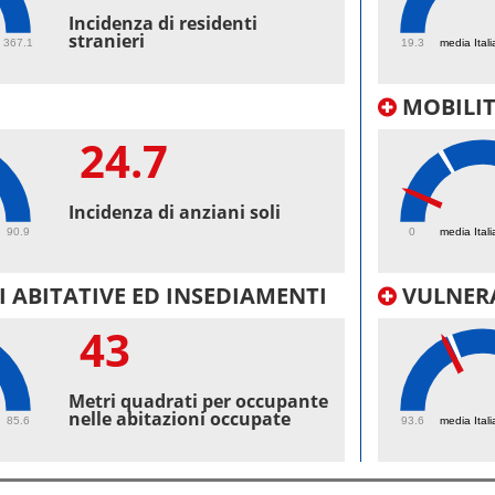
49.
Incidenza di residenti
stranieri
367.1
19.3
media Itali
MOBILI
24.7
9.
Incidenza di anziani soli
90.9
0
media Itali
 ABITATIVE ED INSEDIAMENTI
VULNERA
43
98.
Metri quadrati per occupante
nelle abitazioni occupate
85.6
93.6
media Itali