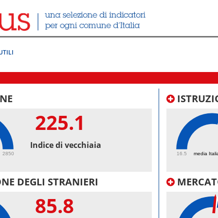
UTILI
NE
ISTRUZI
225.1
62.
Indice di vecchiaia
2850
16.5
media Itali
NE DEGLI STRANIERI
MERCAT
85.8