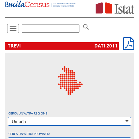
Vai
direttamente
a:
Contenuto
Ricerca
Toggle
navigation
.
TREVI
DATI 2011
CERCA UN'ALTRA REGIONE
Umbria
CERCA UN'ALTRA PROVINCIA