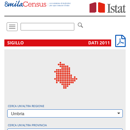
Vai
direttamente
a:
Contenuto
Ricerca
Toggle
navigation
.
SIGILLO
DATI 2011
CERCA UN'ALTRA REGIONE
Umbria
CERCA UN'ALTRA PROVINCIA