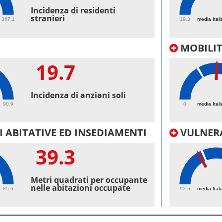
53.
Incidenza di residenti
stranieri
367.1
19.3
media Itali
MOBILI
19.7
37
Incidenza di anziani soli
90.9
0
media Itali
 ABITATIVE ED INSEDIAMENTI
VULNERA
39.3
98.
Metri quadrati per occupante
nelle abitazioni occupate
85.6
93.6
media Itali