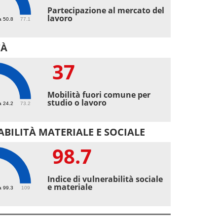
3
Partecipazione al mercato del
lavoro
a 50.8
77.1
TÀ
37
Mobilità fuori comune per
studio o lavoro
a 24.2
73.2
BILITÀ MATERIALE E SOCIALE
98.7
7
Indice di vulnerabilità sociale
e materiale
a 99.3
109