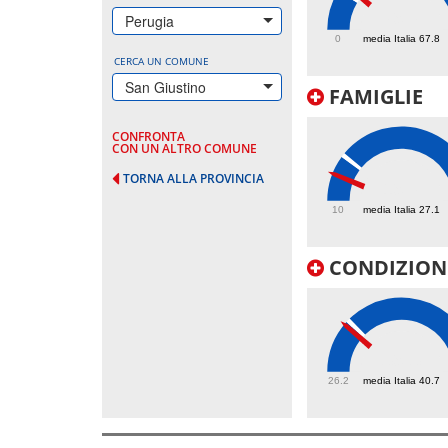
79.7
Perugia
0
media Italia 67.8
CERCA UN COMUNE
San Giustino
FAMIGLIE
CONFRONTA
CON UN ALTRO COMUNE
TORNA ALLA PROVINCIA
19.7
10
media Italia 27.1
CONDIZIONI
39.3
26.2
media Italia 40.7