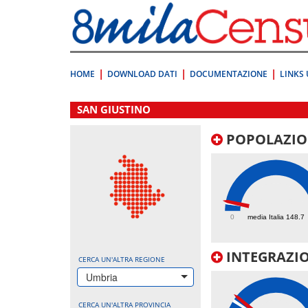
Vai
direttamente
a:
Contenuto
Ricerca
HOME
DOWNLOAD DATI
DOCUMENTAZIONE
LINKS 
.
SAN GIUSTINO
POPOLAZIO
173.5
0
media Italia 148.7
INTEGRAZIO
CERCA UN'ALTRA REGIONE
Umbria
CERCA UN'ALTRA PROVINCIA