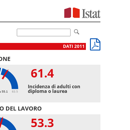
DATI 2011
ONE
61.4
4
Incidenza di adulti con
diploma o laurea
a 55.1
83.5
O DEL LAVORO
53.3