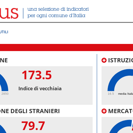
UTILI
NE
ISTRUZI
173.5
61.
Indice di vecchiaia
2850
16.5
media Itali
NE DEGLI STRANIERI
MERCAT
79.7