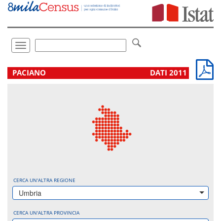
Vai
direttamente
a:
Contenuto
Ricerca
Toggle
navigation
.
PACIANO
DATI 2011
CERCA UN'ALTRA REGIONE
Umbria
CERCA UN'ALTRA PROVINCIA