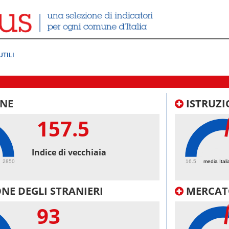
UTILI
NE
ISTRUZI
157.5
53.
Indice di vecchiaia
2850
16.5
media Itali
NE DEGLI STRANIERI
MERCAT
93