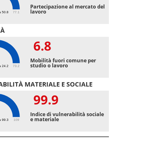
6
Partecipazione al mercato del
lavoro
a 50.8
77.1
TÀ
6.8
8
Mobilità fuori comune per
studio o lavoro
a 24.2
73.2
BILITÀ MATERIALE E SOCIALE
99.9
9
Indice di vulnerabilità sociale
e materiale
a 99.3
109