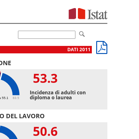
DATI 2011
ONE
53.3
3
Incidenza di adulti con
diploma o laurea
a 55.1
83.5
O DEL LAVORO
50.6