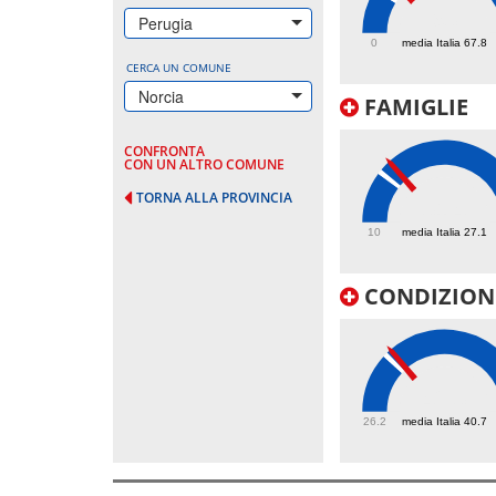
93
Perugia
0
media Italia 67.8
CERCA UN COMUNE
Norcia
FAMIGLIE
CONFRONTA
CON UN ALTRO COMUNE
TORNA ALLA PROVINCIA
31.4
10
media Italia 27.1
CONDIZIONI
42.3
26.2
media Italia 40.7