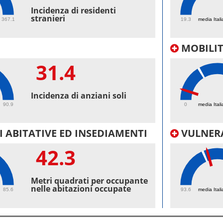
50.
Incidenza di residenti
stranieri
367.1
19.3
media Itali
MOBILI
31.4
6.
Incidenza di anziani soli
90.9
0
media Itali
 ABITATIVE ED INSEDIAMENTI
VULNERA
42.3
99.
Metri quadrati per occupante
nelle abitazioni occupate
85.6
93.6
media Itali