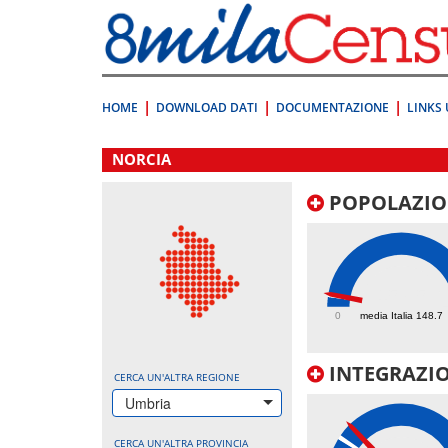
Vai
direttamente
a:
Contenuto
Ricerca
HOME
DOWNLOAD DATI
DOCUMENTAZIONE
LINKS 
.
NORCIA
POPOLAZIO
157.5
0
media Italia 148.7
INTEGRAZIO
CERCA UN'ALTRA REGIONE
Umbria
CERCA UN'ALTRA PROVINCIA