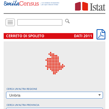
Vai
direttamente
a:
Contenuto
Ricerca
Toggle
navigation
.
CERRETO DI SPOLETO
DATI 2011
CERCA UN'ALTRA REGIONE
Umbria
CERCA UN'ALTRA PROVINCIA