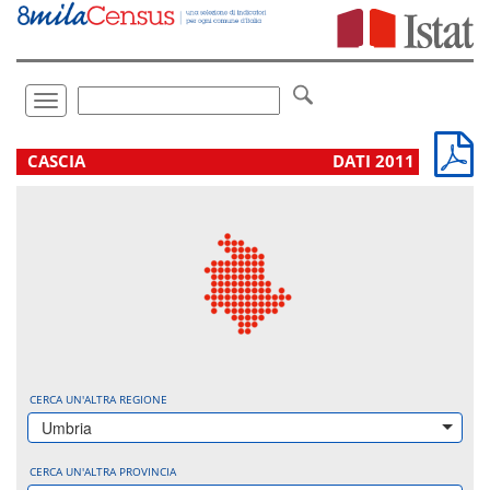
Vai
direttamente
a:
Contenuto
Ricerca
Toggle
navigation
.
CASCIA
DATI 2011
CERCA UN'ALTRA REGIONE
Umbria
CERCA UN'ALTRA PROVINCIA