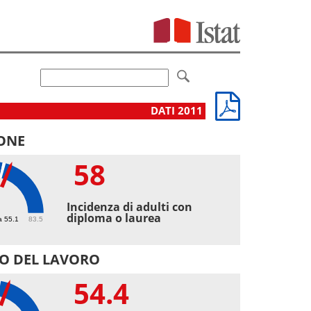
DATI 2011
ONE
58
Incidenza di adulti con
diploma o laurea
a 55.1
83.5
O DEL LAVORO
54.4