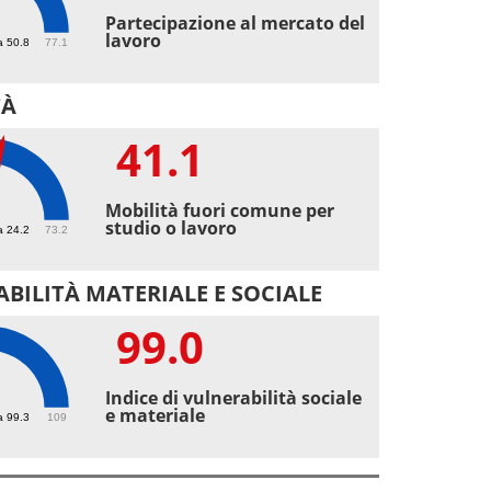
4
Partecipazione al mercato del
lavoro
a 50.8
77.1
TÀ
41.1
1
Mobilità fuori comune per
studio o lavoro
a 24.2
73.2
BILITÀ MATERIALE E SOCIALE
99.0
Indice di vulnerabilità sociale
e materiale
a 99.3
109