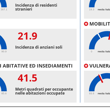
54.
Incidenza di residenti
stranieri
367.1
19.3
media Itali
MOBILI
21.9
41.
Incidenza di anziani soli
90.9
0
media Itali
 ABITATIVE ED INSEDIAMENTI
VULNERA
41.5
99
Metri quadrati per occupante
nelle abitazioni occupate
85.6
93.6
media Itali