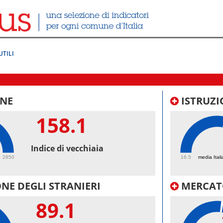
UTILI
NE
ISTRUZI
158.1
58
Indice di vecchiaia
2850
16.5
media Itali
NE DEGLI STRANIERI
MERCAT
89.1