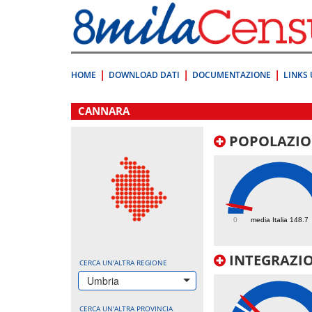
Vai
direttamente
a:
Contenuto
Ricerca
HOME
DOWNLOAD DATI
DOCUMENTAZIONE
LINKS 
.
CANNARA
POPOLAZIO
158.1
0
media Italia 148.7
INTEGRAZIO
CERCA UN'ALTRA REGIONE
Umbria
CERCA UN'ALTRA PROVINCIA