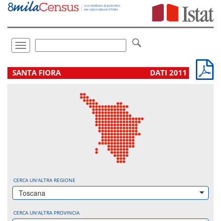
Vai
direttamente
a:
Contenuto
Ricerca
Toggle
navigation
.
SANTA FIORA
DATI 2011
CERCA UN'ALTRA REGIONE
Toscana
CERCA UN'ALTRA PROVINCIA