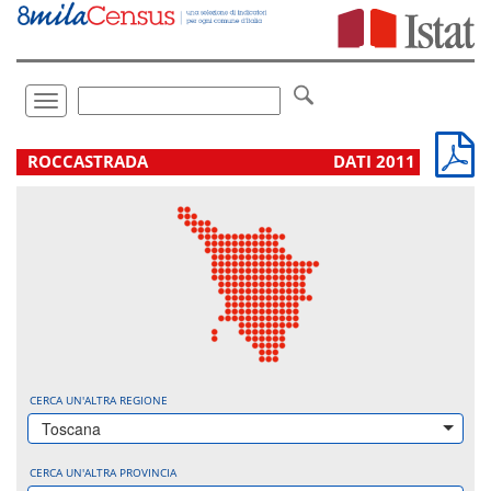
Vai
direttamente
a:
Contenuto
Ricerca
Toggle
navigation
.
ROCCASTRADA
DATI 2011
CERCA UN'ALTRA REGIONE
Toscana
CERCA UN'ALTRA PROVINCIA