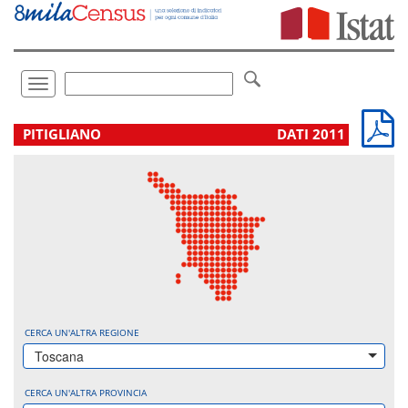
Vai
direttamente
a:
Contenuto
Ricerca
Toggle
navigation
.
PITIGLIANO
DATI 2011
CERCA UN'ALTRA REGIONE
Toscana
CERCA UN'ALTRA PROVINCIA