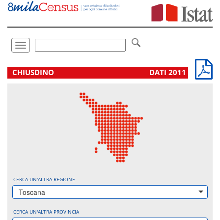
Vai
direttamente
a:
Contenuto
Ricerca
Toggle
navigation
.
CHIUSDINO
DATI 2011
CERCA UN'ALTRA REGIONE
Toscana
CERCA UN'ALTRA PROVINCIA