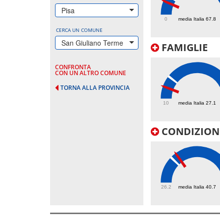
45.6
Pisa
0
media Italia 67.8
CERCA UN COMUNE
San Giuliano Terme
FAMIGLIE
CONFRONTA
CON UN ALTRO COMUNE
TORNA ALLA PROVINCIA
19
10
media Italia 27.1
CONDIZIONI
43.9
26.2
media Italia 40.7