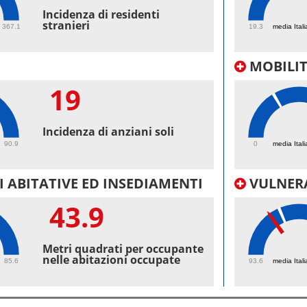
52.
Incidenza di residenti
stranieri
367.1
19.3
media Itali
MOBILI
19
48
Incidenza di anziani soli
90.9
0
media Itali
 ABITATIVE ED INSEDIAMENTI
VULNERA
43.9
98.
Metri quadrati per occupante
nelle abitazioni occupate
85.6
93.6
media Itali