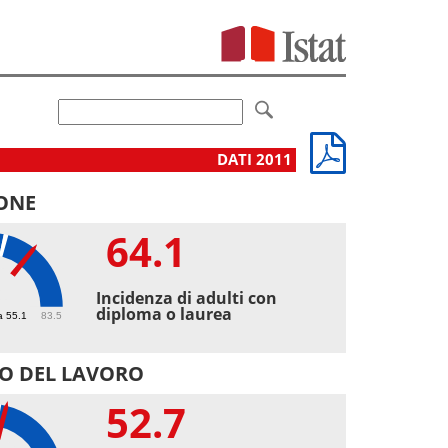
DATI 2011
ONE
64.1
1
Incidenza di adulti con
diploma o laurea
a 55.1
83.5
O DEL LAVORO
52.7