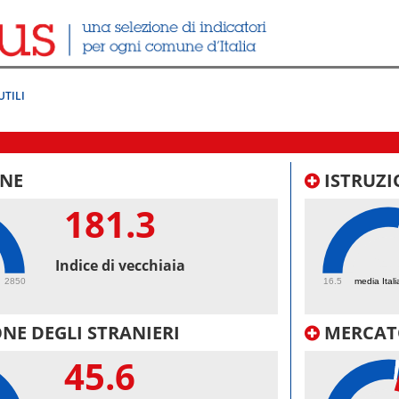
UTILI
NE
ISTRUZI
181.3
64.
Indice di vecchiaia
2850
16.5
media Itali
NE DEGLI STRANIERI
MERCAT
45.6