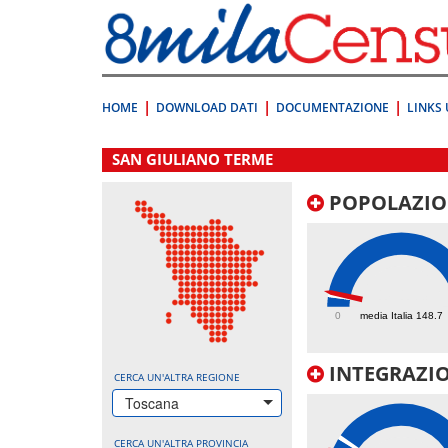
Vai
direttamente
a:
Contenuto
Ricerca
HOME
DOWNLOAD DATI
DOCUMENTAZIONE
LINKS 
.
SAN GIULIANO TERME
POPOLAZIO
181.3
0
media Italia 148.7
INTEGRAZIO
CERCA UN'ALTRA REGIONE
Toscana
CERCA UN'ALTRA PROVINCIA