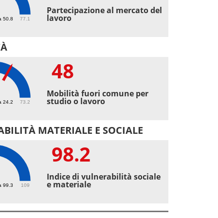
7
Partecipazione al mercato del
lavoro
a 50.8
77.1
TÀ
48
Mobilità fuori comune per
studio o lavoro
a 24.2
73.2
BILITÀ MATERIALE E SOCIALE
98.2
2
Indice di vulnerabilità sociale
e materiale
a 99.3
109