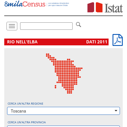
Vai
direttamente
a:
Contenuto
Ricerca
Toggle
navigation
.
RIO NELL'ELBA
DATI 2011
CERCA UN'ALTRA REGIONE
Toscana
CERCA UN'ALTRA PROVINCIA