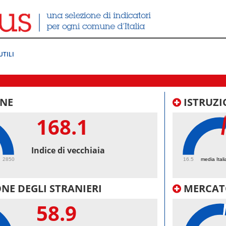
UTILI
NE
ISTRUZI
168.1
52.
Indice di vecchiaia
2850
16.5
media Itali
NE DEGLI STRANIERI
MERCAT
58.9