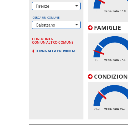
58.9
Firenze
0
media Italia 67.8
CERCA UN COMUNE
Calenzano
FAMIGLIE
CONFRONTA
CON UN ALTRO COMUNE
TORNA ALLA PROVINCIA
18.1
10
media Italia 27.1
CONDIZIONI
39.9
26.2
media Italia 40.7