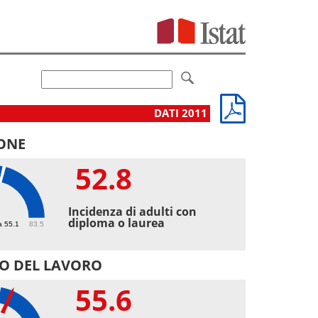
DATI 2011
ONE
52.8
8
Incidenza di adulti con
diploma o laurea
a 55.1
83.5
O DEL LAVORO
55.6