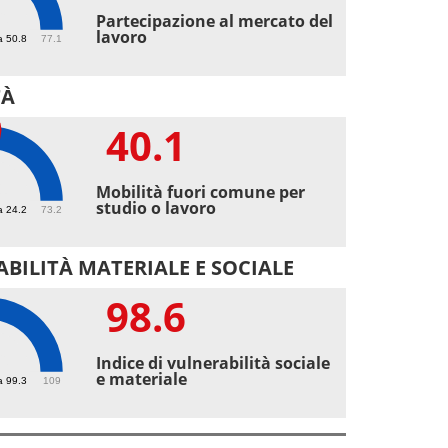
6
Partecipazione al mercato del
lavoro
a 50.8
77.1
TÀ
40.1
1
Mobilità fuori comune per
studio o lavoro
a 24.2
73.2
BILITÀ MATERIALE E SOCIALE
98.6
6
Indice di vulnerabilità sociale
e materiale
a 99.3
109