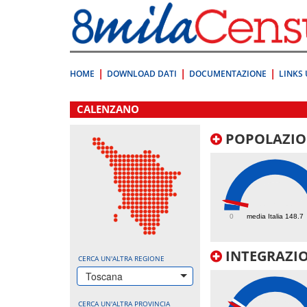
Vai
direttamente
a:
Contenuto
Ricerca
HOME
DOWNLOAD DATI
DOCUMENTAZIONE
LINKS 
.
CALENZANO
POPOLAZIO
168.1
0
media Italia 148.7
INTEGRAZIO
CERCA UN'ALTRA REGIONE
Toscana
CERCA UN'ALTRA PROVINCIA