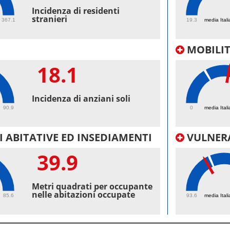
55.
Incidenza di residenti
stranieri
367.1
19.3
media Itali
MOBILI
18.1
40.
Incidenza di anziani soli
90.9
0
media Itali
 ABITATIVE ED INSEDIAMENTI
VULNERA
39.9
98.
Metri quadrati per occupante
nelle abitazioni occupate
85.6
93.6
media Itali