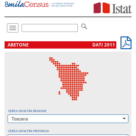
Vai
direttamente
a:
Contenuto
Ricerca
Toggle
navigation
.
ABETONE
DATI 2011
CERCA UN'ALTRA REGIONE
Toscana
CERCA UN'ALTRA PROVINCIA