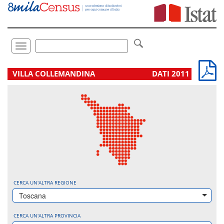
Vai
direttamente
a:
Contenuto
Ricerca
Toggle
navigation
.
VILLA COLLEMANDINA
DATI 2011
CERCA UN'ALTRA REGIONE
Toscana
CERCA UN'ALTRA PROVINCIA