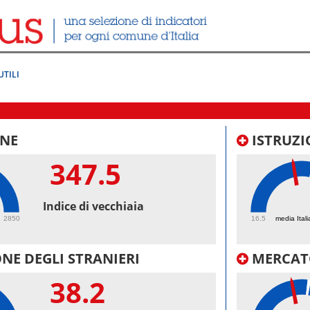
UTILI
NE
ISTRUZI
347.5
46.
Indice di vecchiaia
2850
16.5
media Itali
NE DEGLI STRANIERI
MERCAT
38.2