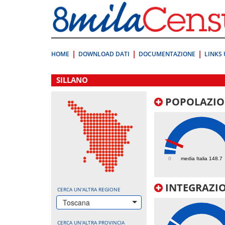
Vai
direttamente
a:
Contenuto
Ricerca
HOME
DOWNLOAD DATI
DOCUMENTAZIONE
LINKS 
.
SILLANO
POPOLAZIO
347.5
0
media Italia 148.7
INTEGRAZIO
CERCA UN'ALTRA REGIONE
Toscana
CERCA UN'ALTRA PROVINCIA