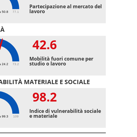
4
Partecipazione al mercato del
lavoro
a 50.8
77.1
TÀ
42.6
6
Mobilità fuori comune per
studio o lavoro
a 24.2
73.2
BILITÀ MATERIALE E SOCIALE
98.2
2
Indice di vulnerabilità sociale
e materiale
a 99.3
109