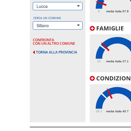
38.2
Lucca
0
media Italia 67.8
CERCA UN COMUNE
Sillano
FAMIGLIE
CONFRONTA
CON UN ALTRO COMUNE
TORNA ALLA PROVINCIA
30.2
10
media Italia 27.1
CONDIZIONI
46.9
26.2
media Italia 40.7