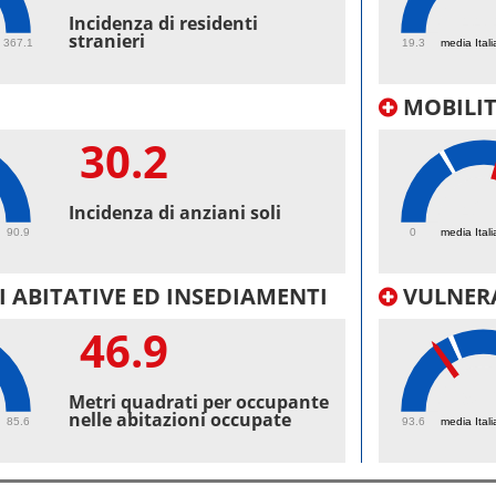
44.
Incidenza di residenti
stranieri
367.1
19.3
media Itali
MOBILI
30.2
42.
Incidenza di anziani soli
90.9
0
media Itali
 ABITATIVE ED INSEDIAMENTI
VULNERA
46.9
98.
Metri quadrati per occupante
nelle abitazioni occupate
85.6
93.6
media Itali