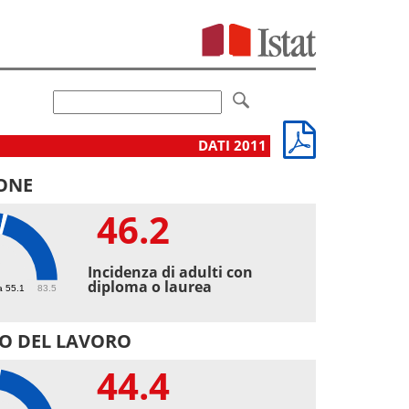
DATI 2011
ONE
46.2
2
Incidenza di adulti con
diploma o laurea
a 55.1
83.5
O DEL LAVORO
44.4