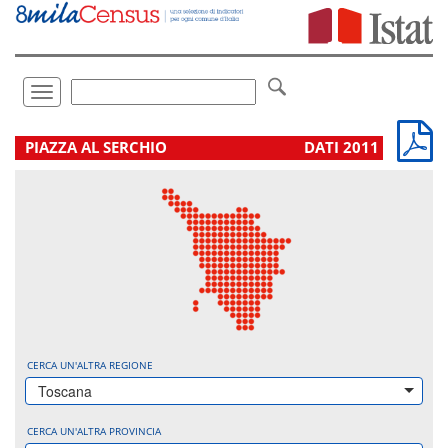
Vai
direttamente
a:
Contenuto
Ricerca
Toggle
navigation
.
PIAZZA AL SERCHIO
DATI 2011
CERCA UN'ALTRA REGIONE
Toscana
CERCA UN'ALTRA PROVINCIA