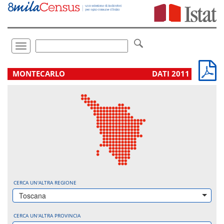
Vai
direttamente
a:
Contenuto
Ricerca
Toggle
navigation
.
MONTECARLO
DATI 2011
CERCA UN'ALTRA REGIONE
Toscana
CERCA UN'ALTRA PROVINCIA