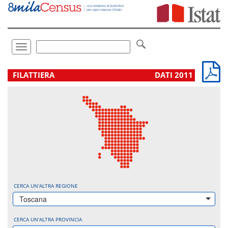
Vai
direttamente
a:
Contenuto
Ricerca
Toggle
navigation
.
FILATTIERA
DATI 2011
CERCA UN'ALTRA REGIONE
Toscana
CERCA UN'ALTRA PROVINCIA