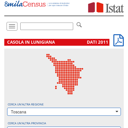
Vai
direttamente
a:
Contenuto
Ricerca
Toggle
navigation
.
CASOLA IN LUNIGIANA
DATI 2011
CERCA UN'ALTRA REGIONE
Toscana
CERCA UN'ALTRA PROVINCIA