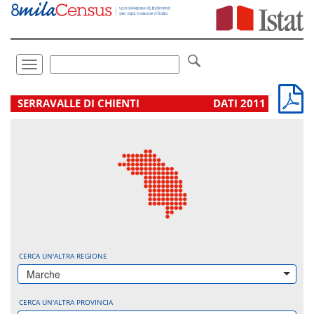
Vai
direttamente
a:
Contenuto
Ricerca
Toggle
navigation
.
SERRAVALLE DI CHIENTI
DATI 2011
CERCA UN'ALTRA REGIONE
Marche
CERCA UN'ALTRA PROVINCIA