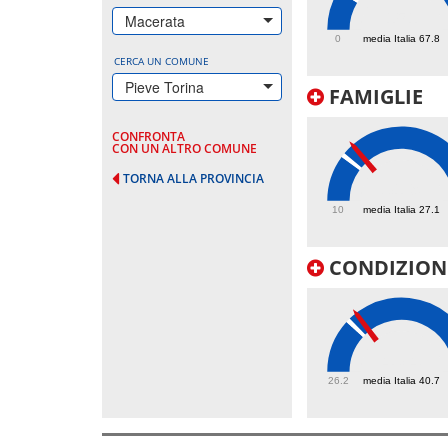
151
Macerata
0
media Italia 67.8
CERCA UN COMUNE
Pieve Torina
FAMIGLIE
CONFRONTA
CON UN ALTRO COMUNE
TORNA ALLA PROVINCIA
31.9
10
media Italia 27.1
CONDIZIONI
43.4
26.2
media Italia 40.7