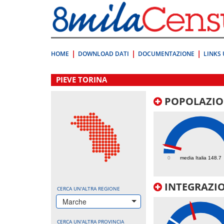
Vai
direttamente
a:
Contenuto
Ricerca
HOME
DOWNLOAD DATI
DOCUMENTAZIONE
LINKS 
.
PIEVE TORINA
POPOLAZIO
207.8
0
media Italia 148.7
INTEGRAZIO
CERCA UN'ALTRA REGIONE
Marche
CERCA UN'ALTRA PROVINCIA