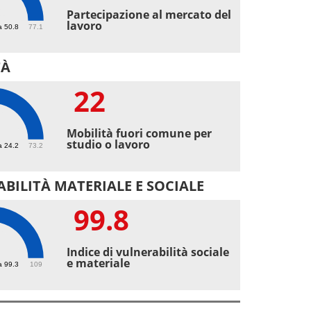
1
Partecipazione al mercato del
lavoro
a 50.8
77.1
TÀ
22
Mobilità fuori comune per
studio o lavoro
a 24.2
73.2
BILITÀ MATERIALE E SOCIALE
99.8
8
Indice di vulnerabilità sociale
e materiale
a 99.3
109