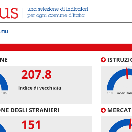
UTILI
NE
ISTRUZI
207.8
48.
Indice di vecchiaia
2850
16.5
media Itali
NE DEGLI STRANIERI
MERCAT
151