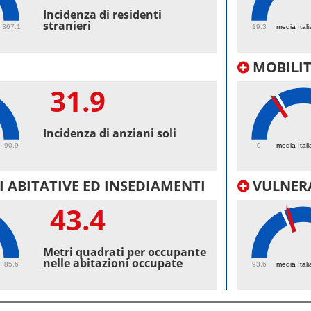
50.
Incidenza di residenti
stranieri
367.1
19.3
media Itali
MOBILI
31.9
22
Incidenza di anziani soli
90.9
0
media Itali
 ABITATIVE ED INSEDIAMENTI
VULNERA
43.4
99.
Metri quadrati per occupante
nelle abitazioni occupate
85.6
93.6
media Itali