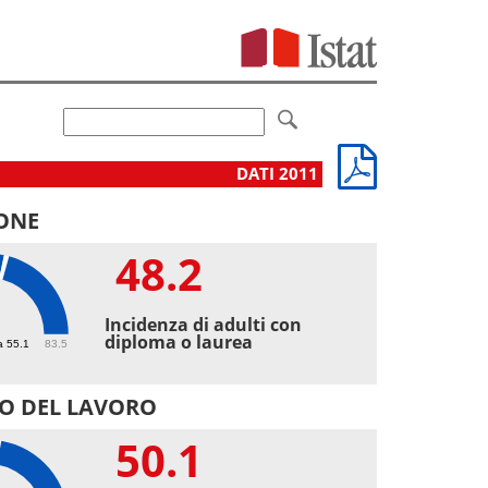
DATI 2011
ONE
48.2
2
Incidenza di adulti con
diploma o laurea
a 55.1
83.5
O DEL LAVORO
50.1