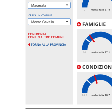
154.4
Macerata
0
media Italia 67.8
CERCA UN COMUNE
Monte Cavallo
FAMIGLIE
CONFRONTA
CON UN ALTRO COMUNE
TORNA ALLA PROVINCIA
34.4
10
media Italia 27.1
CONDIZIONI
49.8
26.2
media Italia 40.7