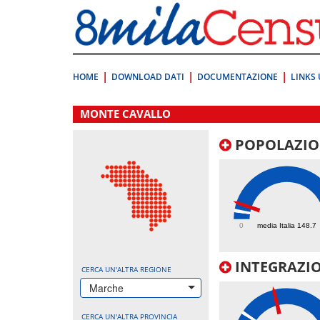
Vai
direttamente
a:
Contenuto
Ricerca
HOME
DOWNLOAD DATI
DOCUMENTAZIONE
LINKS 
.
MONTE CAVALLO
POPOLAZIO
290.5
0
media Italia 148.7
INTEGRAZIO
CERCA UN'ALTRA REGIONE
Marche
CERCA UN'ALTRA PROVINCIA