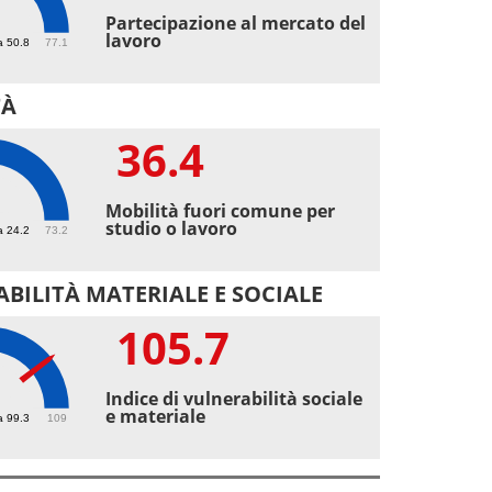
7
Partecipazione al mercato del
lavoro
a 50.8
77.1
TÀ
36.4
4
Mobilità fuori comune per
studio o lavoro
a 24.2
73.2
BILITÀ MATERIALE E SOCIALE
105.7
.7
Indice di vulnerabilità sociale
e materiale
a 99.3
109