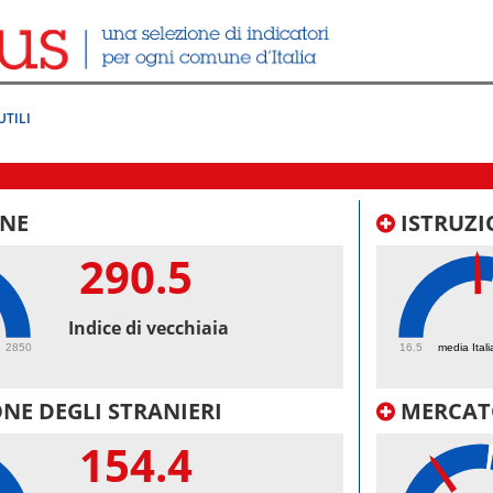
UTILI
NE
ISTRUZI
290.5
49.
Indice di vecchiaia
2850
16.5
media Itali
NE DEGLI STRANIERI
MERCAT
154.4