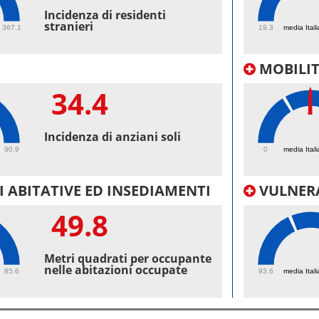
36.
Incidenza di residenti
stranieri
367.1
19.3
media Itali
MOBILI
34.4
36.
Incidenza di anziani soli
90.9
0
media Itali
 ABITATIVE ED INSEDIAMENTI
VULNERA
49.8
105
Metri quadrati per occupante
nelle abitazioni occupate
85.6
93.6
media Itali