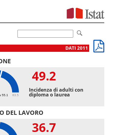
DATI 2011
ONE
49.2
2
Incidenza di adulti con
diploma o laurea
a 55.1
83.5
O DEL LAVORO
36.7