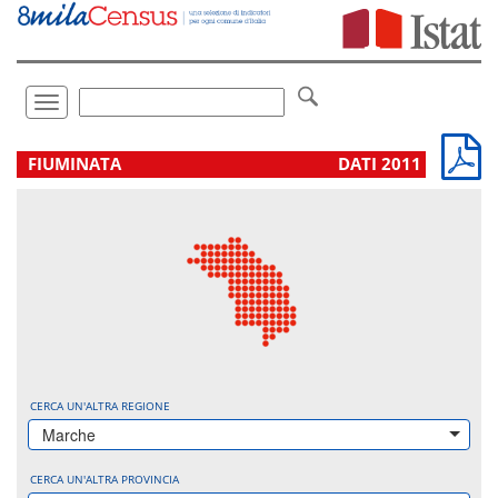
Vai
direttamente
a:
Contenuto
Ricerca
Toggle
navigation
.
FIUMINATA
DATI 2011
CERCA UN'ALTRA REGIONE
Marche
CERCA UN'ALTRA PROVINCIA