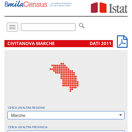
Vai
direttamente
a:
Contenuto
Ricerca
Toggle
navigation
.
CIVITANOVA MARCHE
DATI 2011
CERCA UN'ALTRA REGIONE
Marche
CERCA UN'ALTRA PROVINCIA