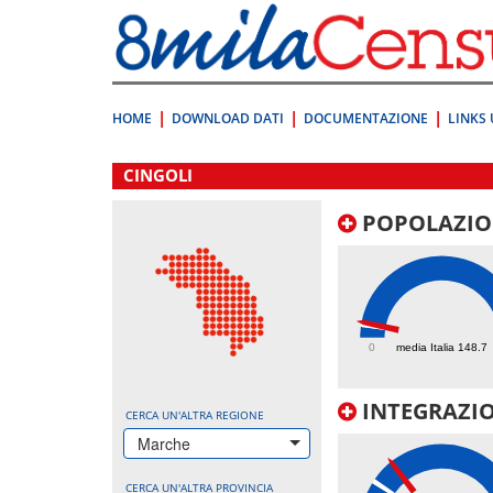
Vai
direttamente
a:
Contenuto
Ricerca
HOME
DOWNLOAD DATI
DOCUMENTAZIONE
LINKS 
.
CINGOLI
POPOLAZIO
173.2
0
media Italia 148.7
INTEGRAZIO
CERCA UN'ALTRA REGIONE
Marche
CERCA UN'ALTRA PROVINCIA