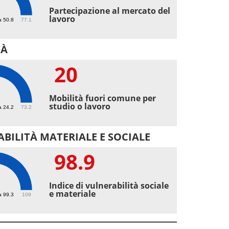
3
Partecipazione al mercato del
lavoro
a 50.8
77.1
TÀ
20
Mobilità fuori comune per
studio o lavoro
a 24.2
73.2
BILITÀ MATERIALE E SOCIALE
98.9
9
Indice di vulnerabilità sociale
e materiale
a 99.3
109