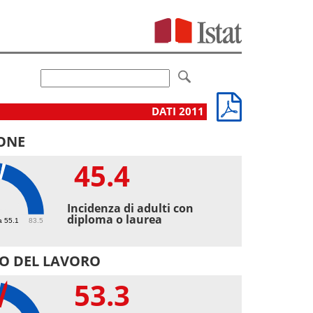
DATI 2011
ONE
45.4
4
Incidenza di adulti con
diploma o laurea
a 55.1
83.5
O DEL LAVORO
53.3