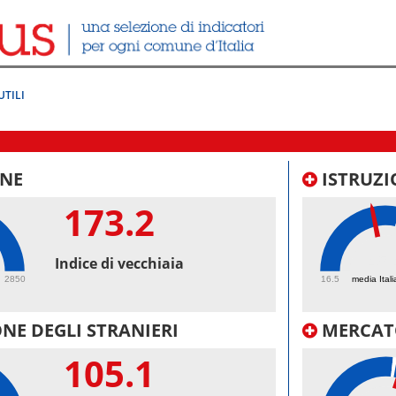
UTILI
NE
ISTRUZI
173.2
45.
Indice di vecchiaia
2850
16.5
media Itali
NE DEGLI STRANIERI
MERCAT
105.1