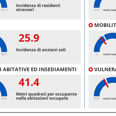
53.
Incidenza di residenti
stranieri
367.1
19.3
media Itali
MOBILI
25.9
20
Incidenza di anziani soli
90.9
0
media Itali
 ABITATIVE ED INSEDIAMENTI
VULNERA
41.4
98.
Metri quadrati per occupante
nelle abitazioni occupate
85.6
93.6
media Itali