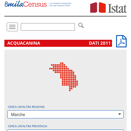
Vai
direttamente
a:
Contenuto
Ricerca
Toggle
navigation
.
ACQUACANINA
DATI 2011
CERCA UN'ALTRA REGIONE
Marche
CERCA UN'ALTRA PROVINCIA