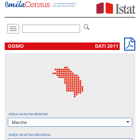
Vai
direttamente
a:
Contenuto
Ricerca
Toggle
navigation
.
OSIMO
DATI 2011
CERCA UN'ALTRA REGIONE
Marche
CERCA UN'ALTRA PROVINCIA