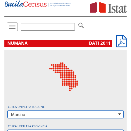
Vai
direttamente
a:
Contenuto
Ricerca
Toggle
navigation
.
NUMANA
DATI 2011
CERCA UN'ALTRA REGIONE
Marche
CERCA UN'ALTRA PROVINCIA