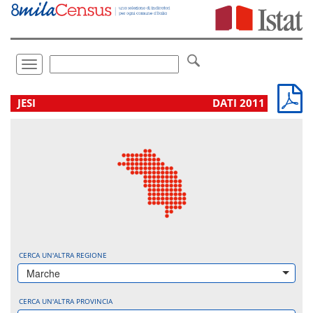
Vai
direttamente
a:
Contenuto
Ricerca
Toggle
navigation
.
JESI
DATI 2011
CERCA UN'ALTRA REGIONE
Marche
CERCA UN'ALTRA PROVINCIA