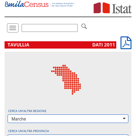
Vai
direttamente
a:
Contenuto
Ricerca
Toggle
navigation
.
TAVULLIA
DATI 2011
CERCA UN'ALTRA REGIONE
Marche
CERCA UN'ALTRA PROVINCIA