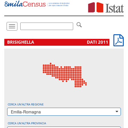
Vai
direttamente
a:
Contenuto
Ricerca
Toggle
navigation
.
BRISIGHELLA
DATI 2011
CERCA UN'ALTRA REGIONE
Emilia-Romagna
CERCA UN'ALTRA PROVINCIA