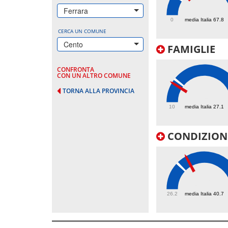
96.4
Ferrara
0
media Italia 67.8
CERCA UN COMUNE
Cento
FAMIGLIE
CONFRONTA
CON UN ALTRO COMUNE
TORNA ALLA PROVINCIA
24
10
media Italia 27.1
CONDIZIONI
46.2
26.2
media Italia 40.7