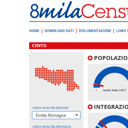
Vai
direttamente
a:
Contenuto
Ricerca
HOME
DOWNLOAD DATI
DOCUMENTAZIONE
LINKS 
.
CENTO
POPOLAZIO
139.7
0
media Italia 148.7
INTEGRAZIO
CERCA UN'ALTRA REGIONE
Emilia-Romagna
CERCA UN'ALTRA PROVINCIA