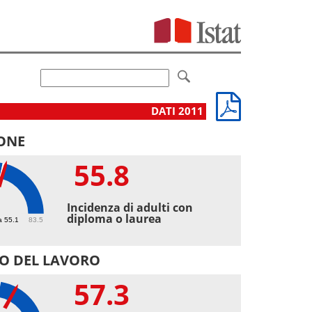
DATI 2011
ONE
55.8
8
Incidenza di adulti con
diploma o laurea
a 55.1
83.5
O DEL LAVORO
57.3