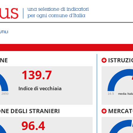
UTILI
NE
ISTRUZI
139.7
55.
Indice di vecchiaia
2850
16.5
media Itali
NE DEGLI STRANIERI
MERCAT
96.4