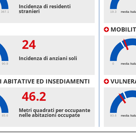
57.
Incidenza di residenti
stranieri
367.1
19.3
media Itali
MOBILI
24
27.
Incidenza di anziani soli
90.9
0
media Itali
 ABITATIVE ED INSEDIAMENTI
VULNERA
46.2
98.
Metri quadrati per occupante
nelle abitazioni occupate
85.6
93.6
media Itali