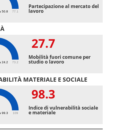
3
Partecipazione al mercato del
lavoro
a 50.8
77.1
TÀ
27.7
7
Mobilità fuori comune per
studio o lavoro
a 24.2
73.2
BILITÀ MATERIALE E SOCIALE
98.3
3
Indice di vulnerabilità sociale
e materiale
a 99.3
109